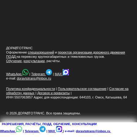
ДОРАВТОТРАНС
Оформление
спецразрешений
и
проектов организации дорожного движения
ПОДД
на перевозку крупногабаритных и тяжеловесных грузов.
Обучение
,
консультации
, расчёты.
WhatsApp
|
Telegram
|
MAX
e-mail:
doravtotrans@inbox.ru
Политика конфиденциальности
|
Пользовательское соглашение
|
Согласие на
обработку данных
|
Договор и реквизиты
|
ИНН 5507063857 Адрес для корреспонденции: 644103, г. Омск, Катышева, 64
© 2026 ДОРАВТОТРАНС. Все права защищены.
РАЗРЕШЕНИЯ, РАСЧЁТЫ, ПОДД, ОБУЧЕНИЕ, КОНСУЛЬТАЦИИ
WhatsApp
|
Telegram
|
MAX
| e-mail:
doravtotrans@inbox.ru