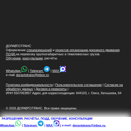
ДОРАВТОТРАНС
Оформление
спецразрешений
и
проектов организации дорожного движения
ПОДД
на перевозку крупногабаритных и тяжеловесных грузов.
Обучение
,
консультации
, расчёты.
WhatsApp
|
Telegram
|
MAX
e-mail:
doravtotrans@inbox.ru
Политика конфиденциальности
|
Пользовательское соглашение
|
Согласие на
обработку данных
|
Договор и реквизиты
|
ИНН 5507063857 Адрес для корреспонденции: 644103, г. Омск, Катышева, 64
© 2026 ДОРАВТОТРАНС. Все права защищены.
РАЗРЕШЕНИЯ, РАСЧЁТЫ, ПОДД, ОБУЧЕНИЕ, КОНСУЛЬТАЦИИ
WhatsApp
|
Telegram
|
MAX
| e-mail:
doravtotrans@inbox.ru