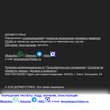
ДОРАВТОТРАНС
Оформление
спецразрешений
и
проектов организации дорожного движения
ПОДД
на перевозку крупногабаритных и тяжеловесных грузов.
Обучение
,
консультации
, расчёты.
WhatsApp
|
Telegram
|
MAX
e-mail:
doravtotrans@inbox.ru
Политика конфиденциальности
|
Пользовательское соглашение
|
Согласие на
обработку данных
|
Договор и реквизиты
|
ИНН 5507063857 Адрес для корреспонденции: 644103, г. Омск, Катышева, 64
© 2026 ДОРАВТОТРАНС. Все права защищены.
РАЗРЕШЕНИЯ, РАСЧЁТЫ, ПОДД, ОБУЧЕНИЕ, КОНСУЛЬТАЦИИ
WhatsApp
|
Telegram
|
MAX
| e-mail:
doravtotrans@inbox.ru