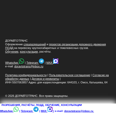
ДОРАВТОТРАНС
Оформление
спецразрешений
и
проектов организации дорожного движения
ПОДД
на перевозку крупногабаритных и тяжеловесных грузов.
Обучение
,
консультации
, расчёты.
WhatsApp
|
Telegram
|
MAX
e-mail:
doravtotrans@inbox.ru
Политика конфиденциальности
|
Пользовательское соглашение
|
Согласие на
обработку данных
|
Договор и реквизиты
|
ИНН 5507063857 Адрес для корреспонденции: 644103, г. Омск, Катышева, 64
© 2026 ДОРАВТОТРАНС. Все права защищены.
РАЗРЕШЕНИЯ, РАСЧЁТЫ, ПОДД, ОБУЧЕНИЕ, КОНСУЛЬТАЦИИ
WhatsApp
|
Telegram
|
MAX
| e-mail:
doravtotrans@inbox.ru