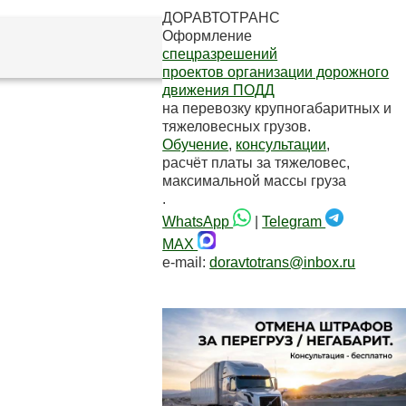
ДОРАВТОТРАНС
Оформление
спецразрешений
проектов организации дорожного
движения ПОДД
на перевозку крупногабаритных и
тяжеловесных грузов.
Обучение
,
консультации
,
расчёт платы за тяжеловес,
максимальной массы груза
.
WhatsApp
|
Telegram
MAX
e-mail:
doravtotrans@inbox.ru