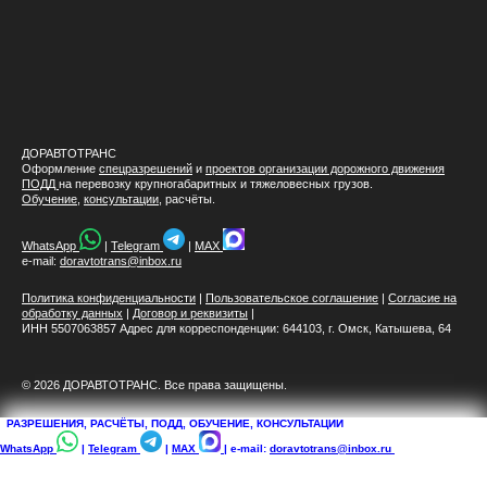
ДОРАВТОТРАНС
Оформление
спецразрешений
и
проектов организации дорожного движения
ПОДД
на перевозку крупногабаритных и тяжеловесных грузов.
Обучение
,
консультации
, расчёты.
WhatsApp
|
Telegram
|
MAX
e-mail:
doravtotrans@inbox.ru
Политика конфиденциальности
|
Пользовательское соглашение
|
Согласие на
обработку данных
|
Договор и реквизиты
|
ИНН 5507063857 Адрес для корреспонденции: 644103, г. Омск, Катышева, 64
© 2026 ДОРАВТОТРАНС. Все права защищены.
РАЗРЕШЕНИЯ, РАСЧЁТЫ, ПОДД, ОБУЧЕНИЕ, КОНСУЛЬТАЦИИ
WhatsApp
|
Telegram
|
MAX
| e-mail:
doravtotrans@inbox.ru