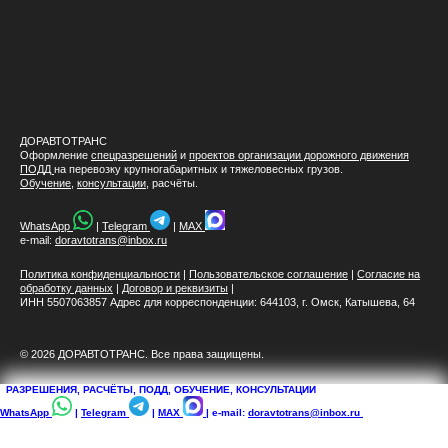
ДОРАВТОТРАНС
Оформление
спецразрешений
и
проектов организации дорожного движения
ПОДД
на перевозку крупногабаритных и тяжеловесных грузов.
Обучение
,
консультации
, расчёты.
WhatsApp
|
Telegram
|
MAX
e-mail:
doravtotrans@inbox.ru
Политика конфиденциальности
|
Пользовательское соглашение
|
Согласие на
обработку данных
|
Договор и реквизиты
|
ИНН 5507063857 Адрес для корреспонденции: 644103, г. Омск, Катышева, 64
© 2026 ДОРАВТОТРАНС. Все права защищены.
РАЗРЕШЕНИЯ, РАСЧЁТЫ, ПОДД, ОБУЧЕНИЕ, КОНСУЛЬТАЦИИ
WhatsApp
|
Telegram
|
MAX
| e-mail:
doravtotrans@inbox.ru