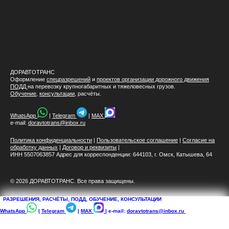
ДОРАВТОТРАНС
Оформление
спецразрешений
и
проектов организации дорожного движения
ПОДД
на перевозку крупногабаритных и тяжеловесных грузов.
Обучение
,
консультации
, расчёты.
WhatsApp
|
Telegram
|
MAX
e-mail:
doravtotrans@inbox.ru
Политика конфиденциальности
|
Пользовательское соглашение
|
Согласие на
обработку данных
|
Договор и реквизиты
|
ИНН 5507063857 Адрес для корреспонденции: 644103, г. Омск, Катышева, 64
© 2026 ДОРАВТОТРАНС. Все права защищены.
РАЗРЕШЕНИЯ, РАСЧЁТЫ, ПОДД, ОБУЧЕНИЕ, КОНСУЛЬТАЦИИ
WhatsApp
|
Telegram
|
MAX
| e-mail:
doravtotrans@inbox.ru